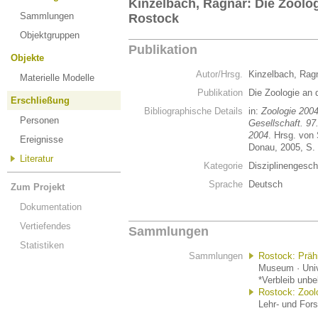
Kinzelbach, Ragnar: Die Zoolog
Sammlungen
Rostock
Objektgruppen
Publikation
Objekte
Autor/Hrsg.
Kinzelbach, Rag
Materielle Modelle
Publikation
Die Zoologie an 
Erschließung
Bibliographische Details
in:
Zoologie 2004
Personen
Gesellschaft. 9
2004
. Hrsg. von
Ereignisse
Donau, 2005, S.
Literatur
Kategorie
Disziplinengesch
Sprache
Deutsch
Zum Projekt
Dokumentation
Vertiefendes
Sammlungen
Statistiken
Sammlungen
Rostock: Präh
Museum · Univ
*Verbleib unb
Rostock: Zoo
Lehr- und For