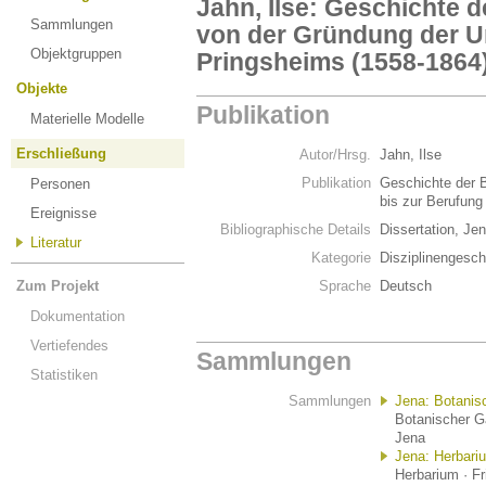
Jahn, Ilse: Geschichte d
Sammlungen
von der Gründung der Un
Objektgruppen
Pringsheims (1558-1864
Objekte
Publikation
Materielle Modelle
Erschließung
Autor/Hrsg.
Jahn, Ilse
Publikation
Geschichte der B
Personen
bis zur Berufun
Ereignisse
Bibliographische Details
Dissertation, Je
Literatur
Kategorie
Disziplinengesch
Zum Projekt
Sprache
Deutsch
Dokumentation
Vertiefendes
Sammlungen
Statistiken
Sammlungen
Jena: Botanis
Botanischer Ga
Jena
Jena: Herbari
Herbarium · Fr