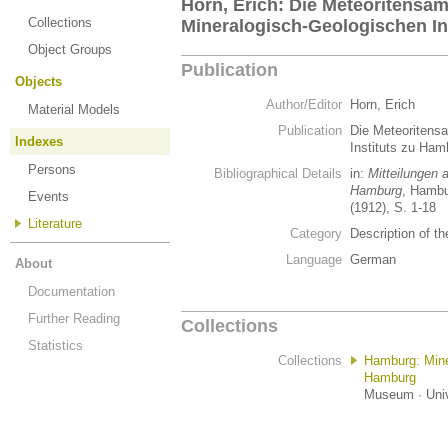
Horn, Erich: Die Meteoritensa
Collections
Mineralogisch-Geologischen Ins
Object Groups
Publication
Objects
Author/Editor
Horn, Erich
Material Models
Publication
Die Meteoritens
Indexes
Instituts zu Ham
Persons
Bibliographical Details
in:
Mitteilungen 
Hamburg
, Hambu
Events
(1912), S. 1-18
Literature
Category
Description of th
Language
German
About
Documentation
Further Reading
Collections
Statistics
Collections
Hamburg: Min
Hamburg
Museum · Univ