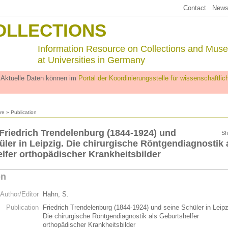
Contact
Newsl
OLLECTIONS
Information Resource on Collections and Mus
at Universities in Germany
. Aktuelle Daten können im
Portal der Koordinierungsstelle für wissenschaftl
ure
» Publication
 Friedrich Trendelenburg (1844-1924) und
Sh
üler in Leipzig. Die chirurgische Röntgendiagnostik 
lfer orthopädischer Krankheitsbilder
on
Author/Editor
Hahn, S.
Publication
Friedrich Trendelenburg (1844-1924) und seine Schüler in Leipz
Die chirurgische Röntgendiagnostik als Geburtshelfer
orthopädischer Krankheitsbilder