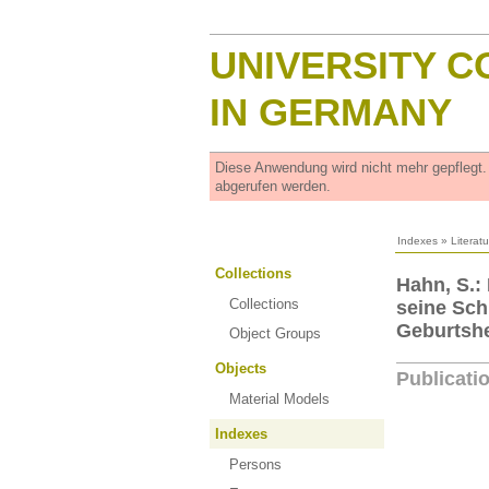
UNIVERSITY C
IN GERMANY
Diese Anwendung wird nicht mehr gepflegt
abgerufen werden.
Indexes
»
Literat
Collections
Hahn, S.:
Collections
seine Sch
Geburtshe
Object Groups
Objects
Publicati
Material Models
Indexes
Persons