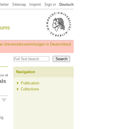
etter
Sitemap
Imprint
Sign in
Deutsch
eums
iche Universitätssammlungen in Deutschland
Navigation
ow all
als
Publication
Collections
ig.