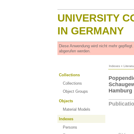
UNIVERSITY C
IN GERMANY
Diese Anwendung wird nicht mehr gepflegt
abgerufen werden.
Indexes
»
Literat
Collections
Poppendie
Collections
Schaugewä
Hamburg
Object Groups
Objects
Publicati
Material Models
Indexes
Persons