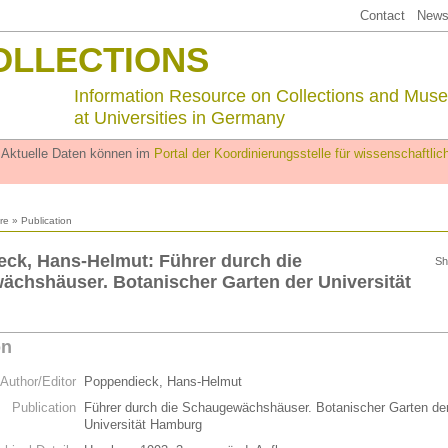
Contact
Newsl
OLLECTIONS
Information Resource on Collections and Mus
at Universities in Germany
. Aktuelle Daten können im
Portal der Koordinierungsstelle für wissenschaftl
ure
» Publication
ck, Hans-Helmut: Führer durch die
Sh
chshäuser. Botanischer Garten der Universität
on
Author/Editor
Poppendieck, Hans-Helmut
Publication
Führer durch die Schaugewächshäuser. Botanischer Garten de
Universität Hamburg