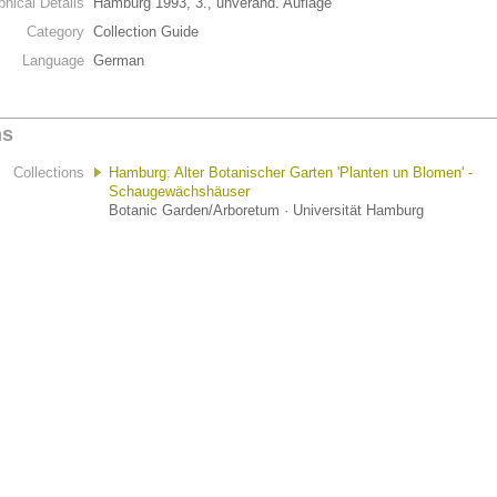
phical Details
Hamburg 1993, 3., unveränd. Auflage
Category
Collection Guide
Language
German
ns
Collections
Hamburg: Alter Botanischer Garten 'Planten un Blomen' -
Schaugewächshäuser
Botanic Garden/Arboretum · Universität Hamburg