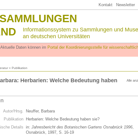
Kontakt
Newsletter
SSAMMLUNGEN
AND
Informationssystem zu Sammlungen und Mus
an deutschen Universitäten
. Aktuelle Daten können im
Portal der Koordinierungsstelle für wissenschaftl
teratur
» Publikation
Barbara: Herbarien: Welche Bedeutung haben
Alle an
on
Autor/Hrsg.
Neuffer, Barbara
Publikation
Herbarien: Welche Bedeutung haben sie?
hische Details
in:
Jahresbericht des Botanischen Gartens Osnabrück 1996
,
Osnabrück, 1997, S. 16-19