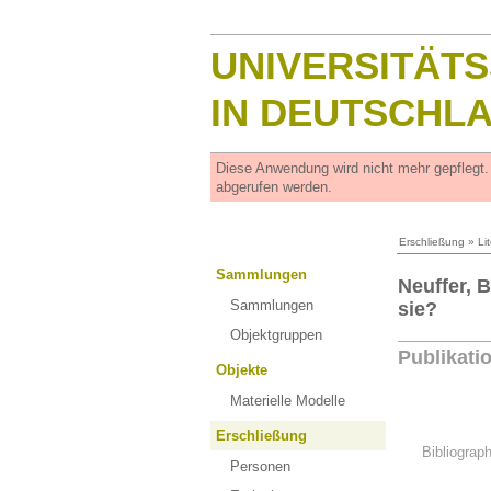
UNIVERSITÄT
IN DEUTSCHL
Diese Anwendung wird nicht mehr gepflegt
abgerufen werden.
Erschließung
»
Li
Sammlungen
Neuffer, 
Sammlungen
sie?
Objektgruppen
Publikati
Objekte
Materielle Modelle
Erschließung
Bibliograp
Personen