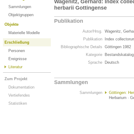
Wagenitz, Gerhard: Index coll
Sammlungen
herbarii Gottingense
Objektgruppen
Publikation
Objekte
Autor/Hrsg.
Wagenitz, Gerh
Materielle Modelle
Publikation
Index collectoru
Erschließung
Bibliographische Details
Göttingen 1982
Personen
Kategorie
Bestandskatalog
Ereignisse
Sprache
Deutsch
Literatur
Zum Projekt
Sammlungen
Dokumentation
Sammlungen
Göttingen: He
Vertiefendes
Herbarium · G
Statistiken