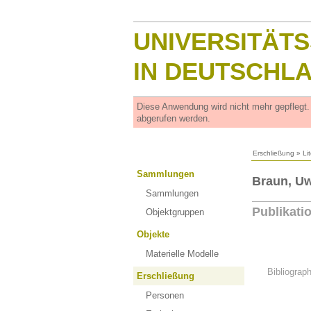
UNIVERSITÄT
IN DEUTSCHL
Diese Anwendung wird nicht mehr gepflegt
abgerufen werden.
Erschließung
»
Li
Sammlungen
Braun, U
Sammlungen
Publikati
Objektgruppen
Objekte
Materielle Modelle
Bibliograp
Erschließung
Personen