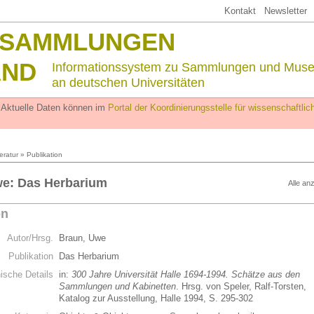
Kontakt
Newsletter
SSAMMLUNGEN
AND
Informationssystem zu Sammlungen und Mus
an deutschen Universitäten
. Aktuelle Daten können im
Portal der Koordinierungsstelle für wissenschaftl
teratur
» Publikation
we: Das Herbarium
Alle an
on
Autor/Hrsg.
Braun, Uwe
Publikation
Das Herbarium
hische Details
in:
300 Jahre Universität Halle 1694-1994. Schätze aus den
Sammlungen und Kabinetten
. Hrsg. von Speler, Ralf-Torsten,
Katalog zur Ausstellung, Halle 1994, S. 295-302