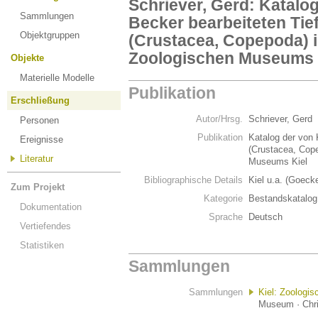
Schriever, Gerd: Katalog
Sammlungen
Becker bearbeiteten Tie
Objektgruppen
(Crustacea, Copepoda) 
Zoologischen Museums 
Objekte
Materielle Modelle
Publikation
Erschließung
Autor/Hrsg.
Schriever, Gerd
Personen
Publikation
Katalog der von 
Ereignisse
(Crustacea, Cop
Literatur
Museums Kiel
Bibliographische Details
Kiel u.a. (Goeck
Zum Projekt
Kategorie
Bestandskatalog
Dokumentation
Sprache
Deutsch
Vertiefendes
Statistiken
Sammlungen
Sammlungen
Kiel: Zoologi
Museum · Chris