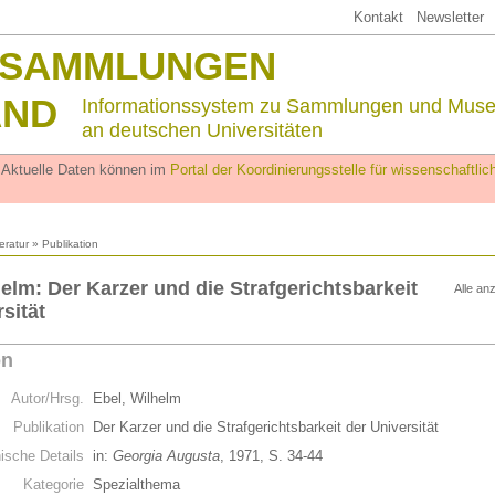
Kontakt
Newsletter
SSAMMLUNGEN
AND
Informationssystem zu Sammlungen und Mus
an deutschen Universitäten
. Aktuelle Daten können im
Portal der Koordinierungsstelle für wissenschaftl
teratur
» Publikation
helm: Der Karzer und die Strafgerichtsbarkeit
Alle an
sität
on
Autor/Hrsg.
Ebel, Wilhelm
Publikation
Der Karzer und die Strafgerichtsbarkeit der Universität
hische Details
in:
Georgia Augusta
, 1971, S. 34-44
Kategorie
Spezialthema