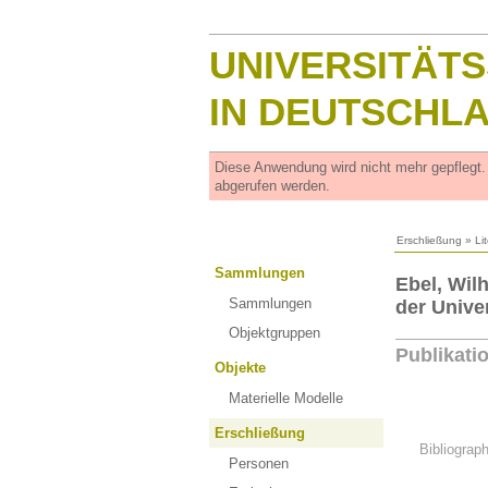
UNIVERSITÄT
IN DEUTSCHL
Diese Anwendung wird nicht mehr gepflegt
abgerufen werden.
Erschließung
»
Li
Sammlungen
Ebel, Wil
Sammlungen
der Univer
Objektgruppen
Publikati
Objekte
Materielle Modelle
Erschließung
Bibliograp
Personen