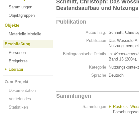
Schmitt, Christoph: Das Wossi
Sammlungen
Bestandsaufbau und Nutzungs
Objektgruppen
Publikation
Objekte
Autor/Hrsg.
Schmitt, Christ
Materielle Modelle
Publikation
Das Wossidlo-Ar
Erschließung
Nutzungsperspe
Personen
Bibliographische Details
in:
Museumsverba
Band 13 (2004), 
Ereignisse
Kategorie
Nutzungskontex
Literatur
Sprache
Deutsch
Zum Projekt
Dokumentation
Sammlungen
Vertiefendes
Sammlungen
Rostock: Wossi
Statistiken
Forschungssam