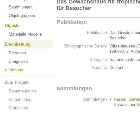
Das Gewächshaus für tropische
Sammlungen
für Besucher
Objektgruppen
Publikation
Objekte
Publikation
Das Gewächshaus 
Materielle Modelle
Besucher
Erschließung
Bibliographische Details
Witzenhausen (G
1997/98, 2. Aufl
Personen
Kategorie
Sammlungsführe
Ereignisse
Sprache
Deutsch
Literatur
Zum Projekt
Sammlungen
Dokumentation
Sammlungen
Kassel: Gewäc
Vertiefendes
Botanischer Ga
Statistiken