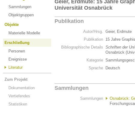
Geier, Erdmute: 15 Jahre Gra
Sammlungen
Universität Osnabrück
Objektgruppen
Publikation
Objekte
Autor/Hrsg.
Geier, Erdmute
Materielle Modelle
Publikation
15 Jahre Graphi
Erschließung
Bibliographische Details
Schriften der Un
Personen
Osnabrück (Unive
Ereignisse
Kategorie
Sammlungsgesch
Literatur
Sprache
Deutsch
Zum Projekt
Sammlungen
Dokumentation
Vertiefendes
Sammlungen
Osnabrück: Gr
Forschungssam
Statistiken