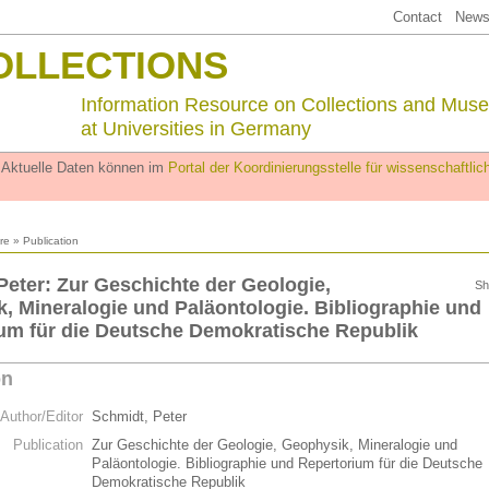
Contact
Newsl
OLLECTIONS
Information Resource on Collections and Mus
at Universities in Germany
. Aktuelle Daten können im
Portal der Koordinierungsstelle für wissenschaftl
ure
» Publication
Peter: Zur Geschichte der Geologie,
Sh
, Mineralogie und Paläontologie. Bibliographie und
um für die Deutsche Demokratische Republik
on
Author/Editor
Schmidt, Peter
Publication
Zur Geschichte der Geologie, Geophysik, Mineralogie und
Paläontologie. Bibliographie und Repertorium für die Deutsche
Demokratische Republik