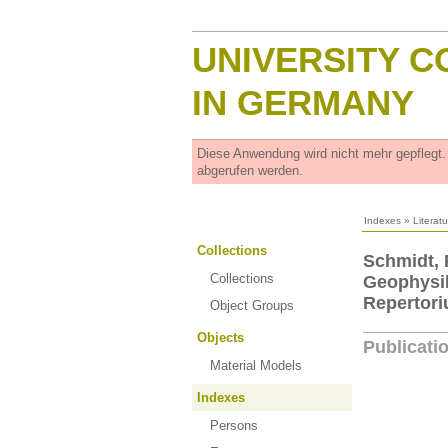
UNIVERSITY C
IN GERMANY
Diese Anwendung wird nicht mehr gepflegt
abgerufen werden.
Indexes
»
Literat
Collections
Schmidt, 
Collections
Geophysik
Repertori
Object Groups
Objects
Publicati
Material Models
Indexes
Persons