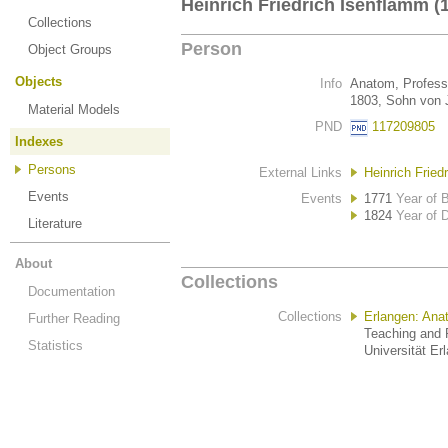
Heinrich Friedrich Isenflamm (
Collections
Person
Object Groups
Objects
Info
Anatom, Profess
1803, Sohn von 
Material Models
PND
117209805
Indexes
Persons
External Links
Heinrich Fried
Events
Events
1771
Year of B
1824
Year of 
Literature
About
Collections
Documentation
Collections
Erlangen: An
Further Reading
Teaching and R
Statistics
Universität Er