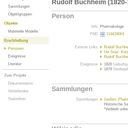
Rudolf Buchheim (1820-
Sammlungen
Objektgruppen
Person
Objekte
Info
Pharmakologe
Materielle Modelle
PND
119429063
Erschließung
Externe Links
Rudolf Buchhe
Personen
Uni Graz: Kur
Ereignisse
Rudolf Buchhe
Literatur
Ereignisse
1820
Geburtsj
1879
Sterbeja
Zum Projekt
Dokumentation
Sammlungen
Vertiefendes
Statistiken
Sammlungen
Gießen: Phar
Historische S
*Verbleib unb