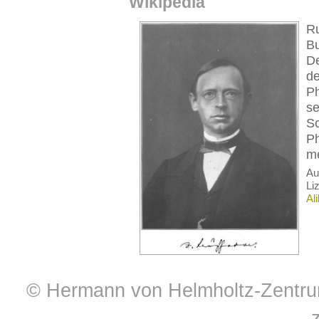
Wikipedia
Ru
Bu
De
de
P
se
Sc
Ph
me
A
Li
Al
© Hermann von Helmholtz-Zentrum 