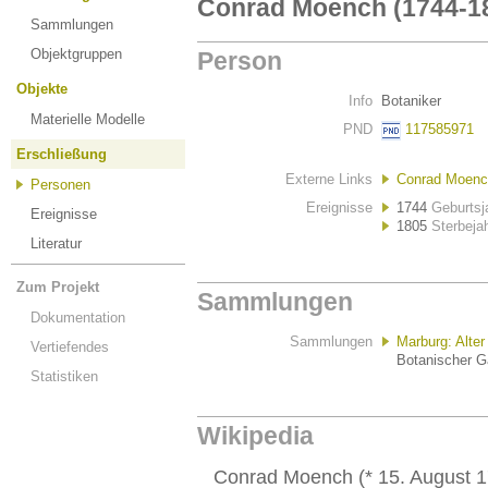
Conrad Moench (1744-1
Sammlungen
Objektgruppen
Person
Objekte
Info
Botaniker
Materielle Modelle
PND
117585971
Erschließung
Externe Links
Conrad Moench
Personen
Ereignisse
1744
Geburtsj
Ereignisse
1805
Sterbeja
Literatur
Zum Projekt
Sammlungen
Dokumentation
Sammlungen
Marburg: Alter
Vertiefendes
Botanischer Ga
Statistiken
Wikipedia
Conrad Moench (* 15. August 17