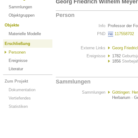
Georg Friedrich Wilhelm Meyer
Sammlungen
Person
Objektgruppen
Objekte
Info
Professor der Fo
Materielle Modelle
PND
117558702
Erschließung
Externe Links
Georg Friedri
Personen
Ereignisse
1782
Geburtsj
Ereignisse
1856
Sterbeja
Literatur
Sammlungen
Zum Projekt
Dokumentation
Sammlungen
Göttingen: He
Herbarium · G
Vertiefendes
Statistiken