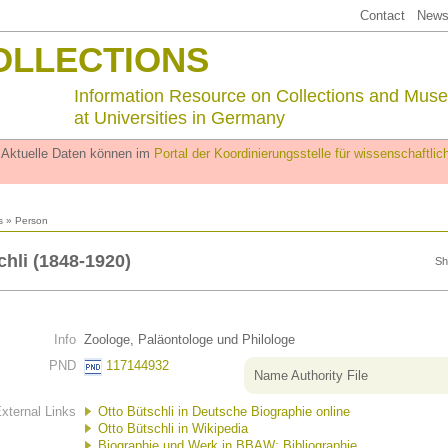
Contact
Newsl
OLLECTIONS
Information Resource on Collections and Mus
at Universities in Germany
. Aktuelle Daten können im
Portal der Koordinierungsstelle für wissenschaftl
s
» Person
chli (1848-1920)
Sh
Info
Zoologe, Paläontologe und Philologe
PND
117144932
Name Authority File
xternal Links
Otto Bütschli in Deutsche Biographie online
Otto Bütschli in Wikipedia
Biographie und Werk in BBAW: Bibliographie