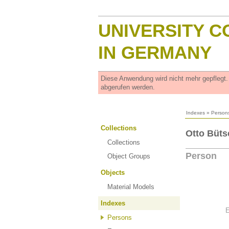
UNIVERSITY C
IN GERMANY
Diese Anwendung wird nicht mehr gepflegt
abgerufen werden.
Indexes
»
Person
Collections
Otto Büts
Collections
Person
Object Groups
Objects
Material Models
Indexes
E
Persons