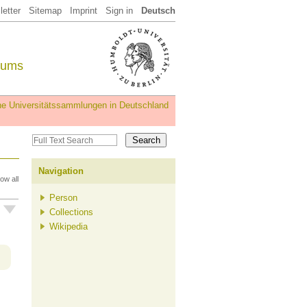
etter
Sitemap
Imprint
Sign in
Deutsch
eums
iche Universitätssammlungen in Deutschland
Navigation
ow all
Person
Collections
Wikipedia