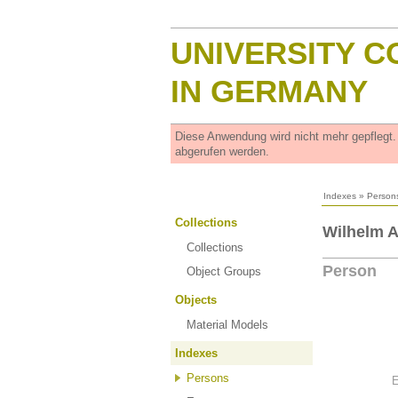
UNIVERSITY C
IN GERMANY
Diese Anwendung wird nicht mehr gepflegt
abgerufen werden.
Indexes
»
Person
Collections
Wilhelm A
Collections
Person
Object Groups
Objects
Material Models
Indexes
Persons
E