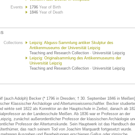
Events
1796
Year of Birth
1846
Year of Death
ns
Collections
Leipzig: Abguss-Sammlung antiker Skulptur des
Antikenmuseums der Universität Leipzig
Teaching and Research Collection · Universität Leipzig
Leipzig: Originalsammlung des Antikenmuseums der
Universität Leipzig
Teaching and Research Collection · Universität Leipzig
lf (auch Adolph) Becker (* 1796 in Dresden; † 30. September 1846 in Meißen
tscher Klassischer Archäologe und Altertumswissenschaftler. Becker studierte
und wirkte seit 1822 als Konrektor an der Hauptschule in Zerbst, danach ab 18
alprofessor an der Landesschule Meißen. Ab 1836 war er Professor an der
 Leipzig, zunächst außerordentlicher Professor der klassischen Archäologie un
entlicher Professor der Altertumskunde. Sein Hauptwerk ist das Handbuch de
lterthümer, das nach seinem Tod von Joachim Marquardt fortgesetzt wurde.
n mehreren Ausgaben und Bearbeitungen erschienen Gallus oder römische