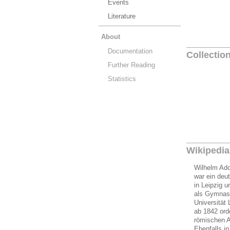
Events
Literature
About
Documentation
Collectio
Further Reading
Statistics
Wikipedia
Wilhelm Ado
war ein deu
in Leipzig 
als Gymnasi
Universität
ab 1842 ord
römischen A
Ebenfalls i