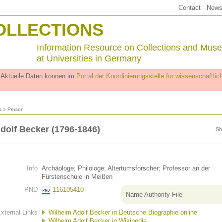
Contact
Newsl
OLLECTIONS
Information Resource on Collections and Mus
at Universities in Germany
. Aktuelle Daten können im
Portal der Koordinierungsstelle für wissenschaftl
s
» Person
dolf Becker (1796-1846)
Sh
Info
Archäologe; Philologe; Altertumsforscher; Professor an der
Fürstenschule in Meißen
PND
116105410
Name Authority File
xternal Links
Wilhelm Adolf Becker in Deutsche Biographie online
Wilhelm Adolf Becker in Wikipedia