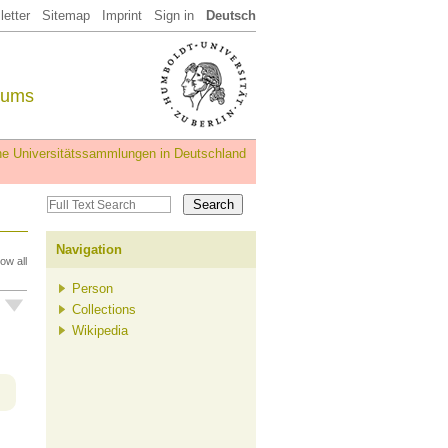
etter
Sitemap
Imprint
Sign in
Deutsch
eums
iche Universitätssammlungen in Deutschland
Navigation
ow all
Person
Collections
Wikipedia