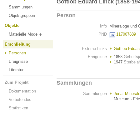
Gottlob Eduard Linck (1858-19
Sammlungen
Person
Objektgruppen
Objekte
Info
Mineraloge und
Materielle Modelle
PND
117007889
Erschließung
Externe Links
Gottlob Eduard
Personen
Ereignisse
1858
Geburtsj
Ereignisse
1947
Sterbeja
Literatur
Sammlungen
Zum Projekt
Dokumentation
Sammlungen
Jena: Minera
Museum · Fried
Vertiefendes
Statistiken