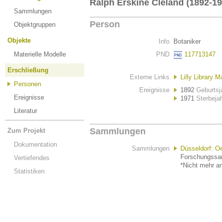
Ralph Erskine Cleland (1892-19
Sammlungen
Person
Objektgruppen
Objekte
Info
Botaniker
Materielle Modelle
PND
117713147
Erschließung
Externe Links
Lilly Library 
Personen
Ereignisse
1892
Geburtsj
Ereignisse
1971
Sterbeja
Literatur
Sammlungen
Zum Projekt
Dokumentation
Sammlungen
Düsseldorf: O
Forschungssam
Vertiefendes
*Nicht mehr an
Statistiken