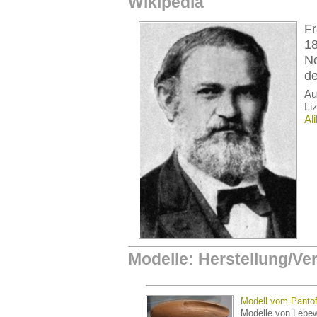
Wikipedia
Fr
18
No
de
A
Li
Al
Modelle: Herstellung/Ver
Modell vom Pantof
Modelle von Lebe