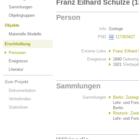
Franz Eilhard Schulze (
Sammlungen
Objektgruppen
Person
Objekte
Info
Zoologe
Materielle Modelle
PND
117263427
Erschließung
Externe Links
Franz Eilhard 
Personen
Ereignisse
1840
Geburtsj
Ereignisse
1921
Sterbeja
Literatur
Zum Projekt
Sammlungen
Dokumentation
Sammlungen
Berlin: Zoolo
Vertiefendes
Lehr- und For
Statistiken
Berlin
Rostock: Zoo
Lehr- und For