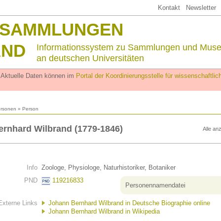
Kontakt
Newsletter
SSAMMLUNGEN
AND
Informationssystem zu Sammlungen und Mus
an deutschen Universitäten
. Aktuelle Daten können im
Portal der Koordinierungsstelle für wissenschaftl
rsonen
» Person
rnhard Wilbrand (1779-1846)
Alle an
Info
Zoologe, Physiologe, Naturhistoriker, Botaniker
PND
119216833
Personennamendatei
Externe Links
Johann Bernhard Wilbrand in Deutsche Biographie online
Johann Bernhard Wilbrand in Wikipedia