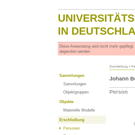
UNIVERSITÄT
IN DEUTSCHL
Diese Anwendung wird nicht mehr gepflegt
abgerufen werden.
Erschließung
»
Pe
Sammlungen
Johann Be
Sammlungen
Person
Objektgruppen
Objekte
Materielle Modelle
Erschließung
Personen