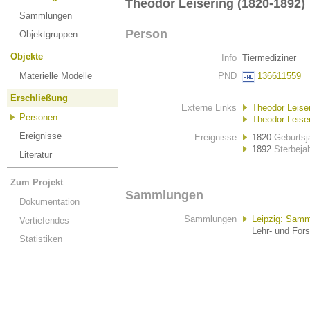
Theodor Leisering (1820-1892)
Sammlungen
Person
Objektgruppen
Objekte
Info
Tiermediziner
Materielle Modelle
PND
136611559
Erschließung
Externe Links
Theodor Leiser
Personen
Theodor Leiser
Ereignisse
Ereignisse
1820
Geburtsj
1892
Sterbeja
Literatur
Zum Projekt
Sammlungen
Dokumentation
Sammlungen
Leipzig: Samm
Vertiefendes
Lehr- und For
Statistiken