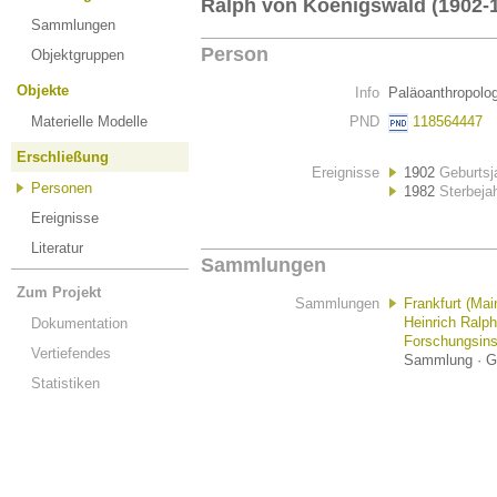
Ralph von Koenigswald (1902-
Sammlungen
Person
Objektgruppen
Objekte
Info
Paläoanthropolo
Materielle Modelle
PND
118564447
Erschließung
Ereignisse
1902
Geburtsj
Personen
1982
Sterbeja
Ereignisse
Literatur
Sammlungen
Zum Projekt
Sammlungen
Frankfurt (Ma
Heinrich Ralp
Dokumentation
Forschungsinst
Vertiefendes
Sammlung · Go
Statistiken