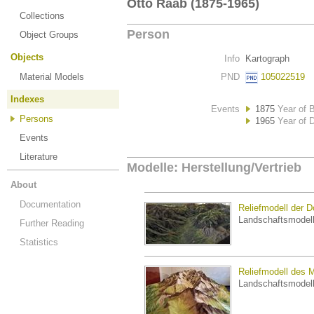
Otto Raab (1875-1965)
Collections
Person
Object Groups
Objects
Info
Kartograph
Material Models
PND
105022519
Indexes
Events
1875
Year of B
Persons
1965
Year of 
Events
Literature
Modelle: Herstellung/Vertrieb
About
Documentation
Reliefmodell der D
Landschaftsmodel
Further Reading
Statistics
Reliefmodell des 
Landschaftsmodel