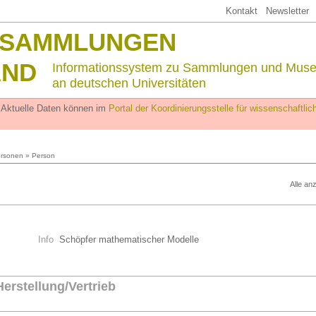
Kontakt
Newsletter
SSAMMLUNGEN
AND
Informationssystem zu Sammlungen und Mus
an deutschen Universitäten
. Aktuelle Daten können im
Portal der Koordinierungsstelle für wissenschaftl
rsonen
» Person
Alle an
Info
Schöpfer mathematischer Modelle
Herstellung/Vertrieb