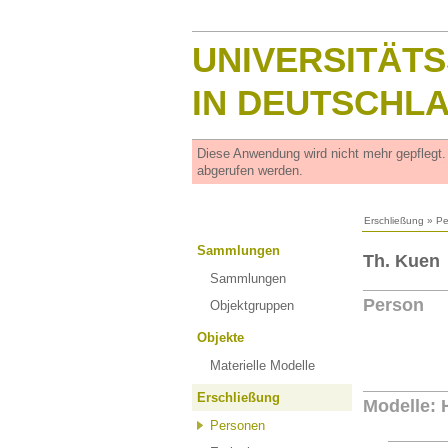
UNIVERSITÄT
IN DEUTSCHL
Diese Anwendung wird nicht mehr gepflegt
abgerufen werden.
Erschließung
»
Pe
Sammlungen
Th. Kuen
Sammlungen
Person
Objektgruppen
Objekte
Materielle Modelle
Erschließung
Modelle: 
Personen