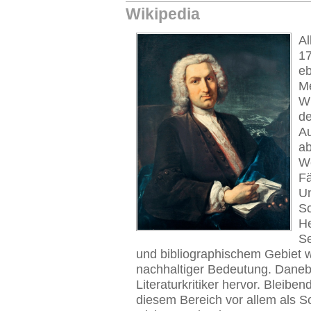
Wikipedia
Al
17
eb
Me
Wi
de
Au
ab
We
Fä
Un
S
He
Se
und bibliographischem Gebiet w
nachhaltiger Bedeutung. Danebe
Literaturkritiker hervor. Bleibe
diesem Bereich vor allem als 