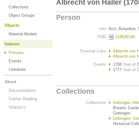
Albrecht von Haller (17
Collections
Object Groups
Person
Objects
Info
Arzt, Botaniker, 
Material Models
PND
118545140
Indexes
External Links
Albrecht von H
Persons
Albrecht von H
Events
Events
1708
Year of B
Literature
1777
Year of 
About
Collections
Documentation
Further Reading
Collections
Göttingen: Alt
Statistics
Botanic Garde
Göttingen
Göttingen: Sa
Historical Col