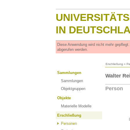
UNIVERSITÄT
IN DEUTSCHL
Diese Anwendung wird nicht mehr gepflegt
abgerufen werden.
Erschließung
»
Pe
Sammlungen
Walter Re
Sammlungen
Person
Objektgruppen
Objekte
Materielle Modelle
Erschließung
Personen