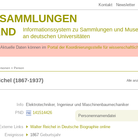
Kontakt
Newsletter
SSAMMLUNGEN
AND
Informationssystem zu Sammlungen und Mus
an deutschen Universitäten
. Aktuelle Daten können im
Portal der Koordinierungsstelle für wissenschaftl
rsonen
» Person
ichel (1867-1937)
Alle an
Info
Elektrotechniker, Ingenieur und Maschinenbaumechaniker
PND
141514426
Personennamendatei
Externe Links
Walter Reichel in Deutsche Biographie online
Ereignisse
1867
Geburtsjahr