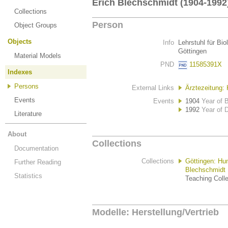
Erich Blechschmidt (1904-1992
Collections
Person
Object Groups
Objects
Info
Lehrstuhl für B
Göttingen
Material Models
PND
11585391X
Indexes
Persons
External Links
Ärztezeitung:
Events
Events
1904
Year of B
1992
Year of 
Literature
About
Collections
Documentation
Collections
Göttingen: H
Further Reading
Blechschmidt
Statistics
Teaching Colle
Modelle: Herstellung/Vertrieb