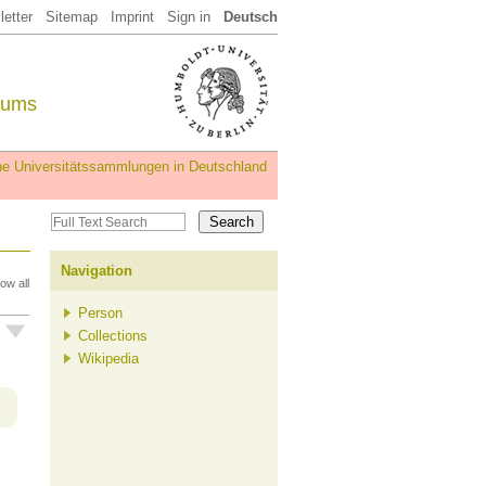
etter
Sitemap
Imprint
Sign in
Deutsch
eums
iche Universitätssammlungen in Deutschland
Navigation
ow all
Person
Collections
Wikipedia