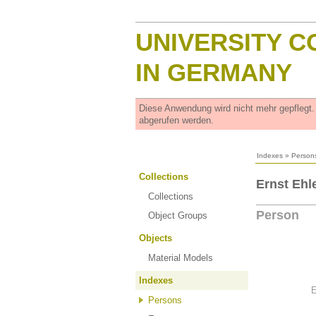
UNIVERSITY C
IN GERMANY
Diese Anwendung wird nicht mehr gepflegt
abgerufen werden.
Indexes
»
Person
Collections
Ernst Ehl
Collections
Person
Object Groups
Objects
Material Models
Indexes
E
Persons