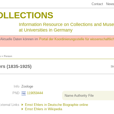
Contact
Newsl
OLLECTIONS
Information Resource on Collections and Mus
at Universities in Germany
. Aktuelle Daten können im
Portal der Koordinierungsstelle für wissenschaftl
s
» Person
ers (1835-1925)
Sh
Info
Zoologe
PND
119059444
Name Authority File
xternal Links
Ernst Ehlers in Deutsche Biographie online
Ernst Ehlers in Wikipedia