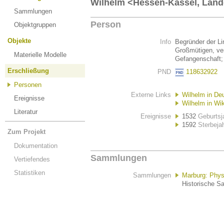
Wilhelm <Hessen-Kassel, Landgr
Sammlungen
Person
Objektgruppen
Objekte
Info
Begründer der Li
Großmütigen, ve
Materielle Modelle
Gefangenschaft; 
Erschließung
PND
118632922
Personen
Externe Links
Wilhelm
in De
Ereignisse
Wilhelm
in Wi
Literatur
Ereignisse
1532
Geburtsj
1592
Sterbeja
Zum Projekt
Dokumentation
Sammlungen
Vertiefendes
Statistiken
Sammlungen
Marburg: Phy
Historische Sa