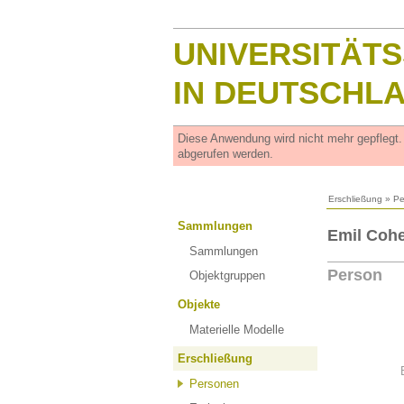
UNIVERSITÄT
IN DEUTSCHL
Diese Anwendung wird nicht mehr gepflegt
abgerufen werden.
Erschließung
»
Pe
Sammlungen
Emil Cohe
Sammlungen
Person
Objektgruppen
Objekte
Materielle Modelle
Erschließung
Personen