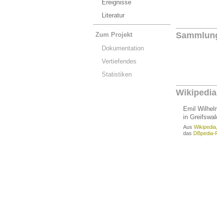
Ereignisse
Literatur
Sammlun
Zum Projekt
Dokumentation
Vertiefendes
Statistiken
Wikipedia
Emil Wilhel
in Greifswa
Aus
Wikipedia
das
DBpedia-P