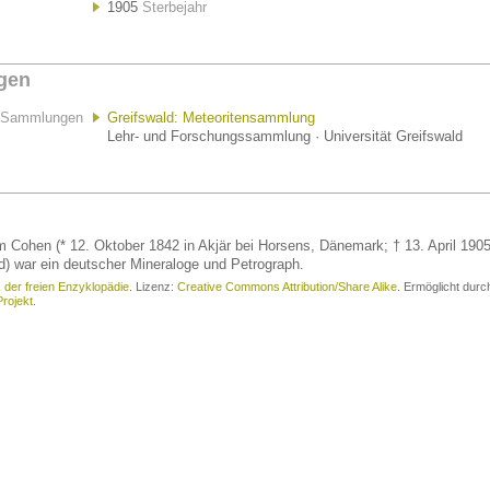
1905
Sterbejahr
gen
Sammlungen
Greifswald: Meteoritensammlung
Lehr- und Forschungssammlung · Universität Greifswald
m Cohen (* 12. Oktober 1842 in Akjär bei Horsens, Dänemark; † 13. April 190
ld) war ein deutscher Mineraloge und Petrograph.
, der freien Enzyklopädie
. Lizenz:
Creative Commons Attribution/Share Alike
. Ermöglicht durc
rojekt
.