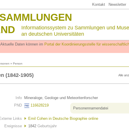
Kontakt
Newsletter
SSAMMLUNGEN
AND
Informationssystem zu Sammlungen und Mus
an deutschen Universitäten
. Aktuelle Daten können im
Portal der Koordinierungsstelle für wissenschaftl
rsonen
» Person
n (1842-1905)
Alle an
Info
Mineraloge, Geologe und Meteoritenforscher
PND
116628219
Personennamendatei
Externe Links
Emil Cohen in Deutsche Biographie online
Ereignisse
1842
Geburtsjahr