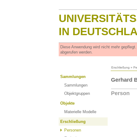
UNIVERSITÄT
IN DEUTSCHL
Diese Anwendung wird nicht mehr gepflegt
abgerufen werden.
Erschließung
»
Pe
Sammlungen
Gerhard B
Sammlungen
Person
Objektgruppen
Objekte
Materielle Modelle
Erschließung
Personen