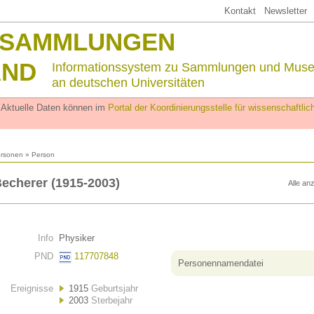
Kontakt
Newsletter
SSAMMLUNGEN
AND
Informationssystem zu Sammlungen und Mus
an deutschen Universitäten
. Aktuelle Daten können im
Portal der Koordinierungsstelle für wissenschaftl
rsonen
» Person
echerer (1915-2003)
Alle an
Info
Physiker
PND
117707848
Personennamendatei
Ereignisse
1915
Geburtsjahr
2003
Sterbejahr