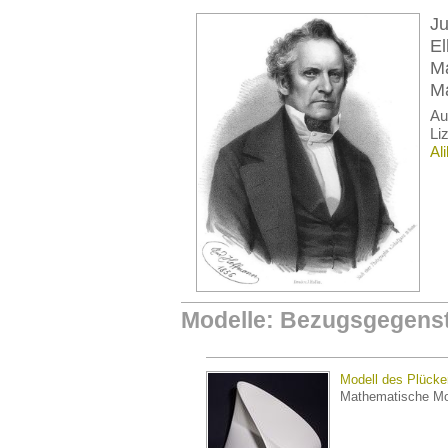
Ju
El
Ma
Ma
A
Li
Al
Modelle: Bezugsgegens
Modell des Plück
Mathematische Mo