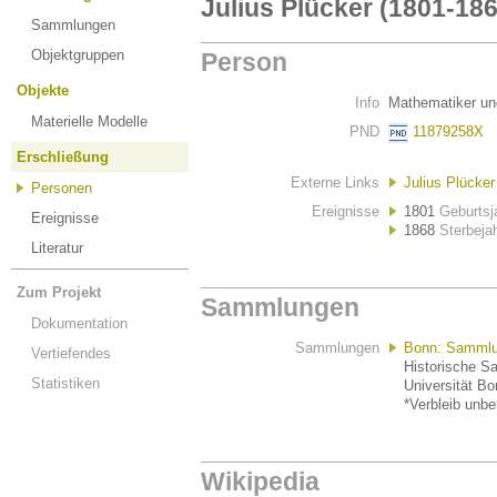
Julius Plücker (1801-186
Sammlungen
Objektgruppen
Person
Objekte
Info
Mathematiker un
Materielle Modelle
PND
11879258X
Erschließung
Externe Links
Julius Plücker
Personen
Ereignisse
1801
Geburtsj
Ereignisse
1868
Sterbeja
Literatur
Zum Projekt
Sammlungen
Dokumentation
Sammlungen
Bonn: Sammlun
Vertiefendes
Historische S
Statistiken
Universität Bo
*Verbleib unb
Wikipedia