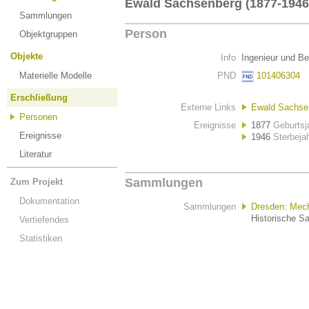
Ewald Sachsenberg (1877-1946
Sammlungen
Person
Objektgruppen
Objekte
Info
Ingenieur und Be
Materielle Modelle
PND
101406304
Erschließung
Externe Links
Ewald Sachsen
Personen
Ereignisse
1877
Geburtsj
Ereignisse
1946
Sterbeja
Literatur
Sammlungen
Zum Projekt
Dokumentation
Sammlungen
Dresden: Mec
Historische S
Vertiefendes
Statistiken