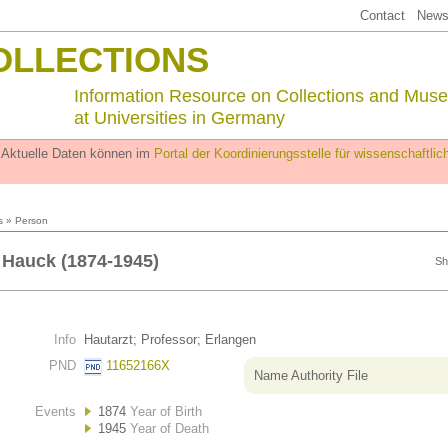
Contact
Newsl
OLLECTIONS
Information Resource on Collections and Mus
at Universities in Germany
. Aktuelle Daten können im
Portal der Koordinierungsstelle für wissenschaftl
s
» Person
Hauck (1874-1945)
Sh
Info
Hautarzt; Professor; Erlangen
PND
11652166X
Name Authority File
Events
1874
Year of Birth
1945
Year of Death