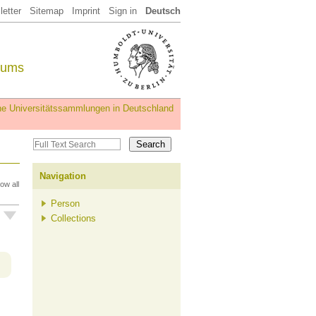
etter
Sitemap
Imprint
Sign in
Deutsch
eums
iche Universitätssammlungen in Deutschland
Navigation
ow all
Person
Collections