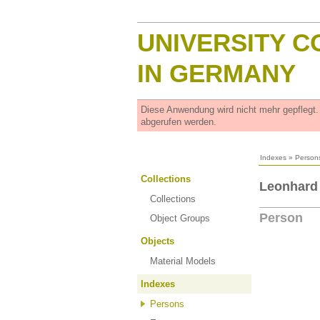
UNIVERSITY C
IN GERMANY
Diese Anwendung wird nicht mehr gepflegt
abgerufen werden.
Indexes
»
Person
Collections
Leonhard 
Collections
Person
Object Groups
Objects
Material Models
Indexes
Persons