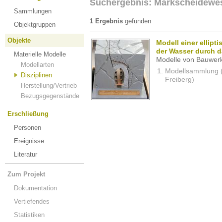
Suchergebnis: Markscheidewe
Sammlungen
1 Ergebnis
gefunden
Objektgruppen
Objekte
Modell einer ellip
der Wasser durch 
Materielle Modelle
Modelle von Bauwerk
Modellarten
Modellsammlung (
Disziplinen
Freiberg)
Herstellung/Vertrieb
Bezugsgegenstände
Erschließung
Personen
Ereignisse
Literatur
Zum Projekt
Dokumentation
Vertiefendes
Statistiken