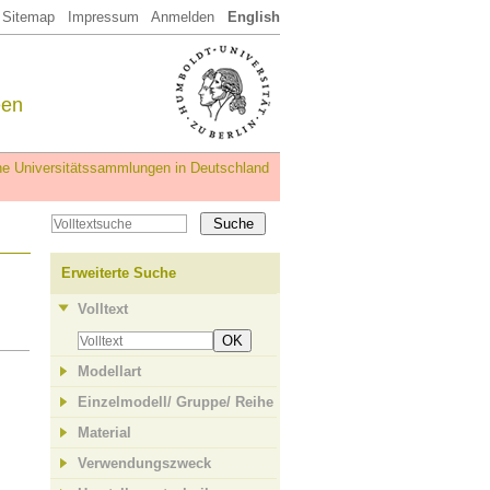
Sitemap
Impressum
Anmelden
English
een
iche Universitätssammlungen in Deutschland
Erweiterte Suche
Volltext
OK
Modellart
Einzelmodell/ Gruppe/ Reihe
Material
Verwendungszweck