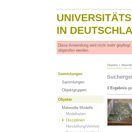
UNIVERSITÄT
IN DEUTSCHL
Diese Anwendung wird nicht mehr gepflegt
abgerufen werden.
Objekte
»
Materie
Sammlungen
Sucherge
Sammlungen
1 Ergebnis
ge
Objektgruppen
Objekte
Materielle Modelle
Modellarten
Disziplinen
Herstellung/Vertrieb