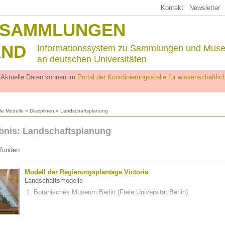
Kontakt
Newsletter
SSAMMLUNGEN
AND
Informationssystem zu Sammlungen und Mus
an deutschen Universitäten
. Aktuelle Daten können im
Portal der Koordinierungsstelle für wissenschaftl
lle Modelle
»
Disziplinen
» Landschaftsplanung
bnis: Landschaftsplanung
funden
Modell der Regierungsplantage Victoria
Landschaftsmodelle
Botanisches Museum Berlin (Freie Universität Berlin)