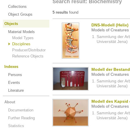
Search result: Biochemistry
Collections
5 results
found
Object Groups
Objects
DNS-Modell (Helix)
Models of Creatures 
Material Models
Sammlung der Arbei
Model Types
Universität Jena)
Disciplines
Producer/Distributor
Reference Objects
Indexes
Modell der Bestand
Models of Creatures 
Persons
Sammlung der Arbei
Events
Universität Jena)
Literature
Modell des Kapsid 
About
Models of Creatures 
Documentation
Sammlung der Arbei
Further Reading
Universität Jena)
Statistics