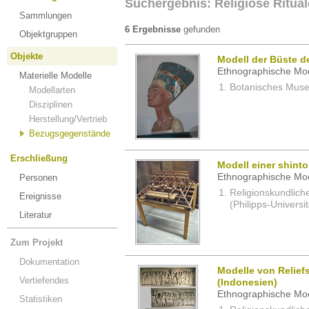
Suchergebnis: Religiöse Ritual
Sammlungen
6 Ergebnisse
gefunden
Objektgruppen
Objekte
Modell der Büste d
Ethnographische Mod
Materielle Modelle
Botanisches Museu
Modellarten
Disziplinen
Herstellung/Vertrieb
Bezugsgegenstände
Erschließung
Modell einer shint
Ethnographische Mod
Personen
Religionskundlich
Ereignisse
(Philipps-Universi
Literatur
Zum Projekt
Dokumentation
Modelle von Relief
Vertiefendes
(Indonesien)
Ethnographische Mod
Statistiken