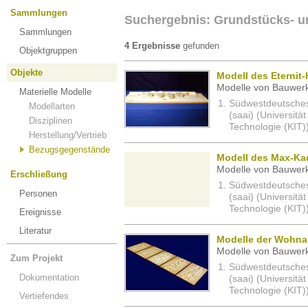
Sammlungen
Suchergebnis: Grundstücks-
Sammlungen
4 Ergebnisse
gefunden
Objektgruppen
Objekte
Modell des Eternit-
Modelle von Bauwerk
Materielle Modelle
Südwestdeutsches 
Modellarten
(saai) (Universität
Disziplinen
Technologie (KIT)
Herstellung/Vertrieb
Bezugsgegenstände
Modell des Max-Kad
Modelle von Bauwerk
Erschließung
Südwestdeutsches 
Personen
(saai) (Universität
Technologie (KIT)
Ereignisse
Literatur
Modelle der Wohnan
Modelle von Bauwerk
Zum Projekt
Südwestdeutsches 
Dokumentation
(saai) (Universität
Technologie (KIT)
Vertiefendes