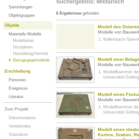
Suchergebnis: Militärisch
Sammlungen
6 Ergebnisse
gefunden
Objektgruppen
Objekte
Modell des Ostent
Modelle von Bauwerk
Materielle Modelle
Kallenbach-Sammlu
Modellarten
Disziplinen
Herstellung/Vertrieb
Modell einer Belag
Bezugsgegenstände
Modelle von Bauwerk
Erschließung
Modellkammer der 
Universität Göttin
Personen
Ereignisse
Modell eines Festu
Literatur
Modelle von Bauwerk
Modellkammer der 
Zum Projekt
Universität Göttin
Dokumentation
Vertiefendes
Modell eines ideal
Statistiken
Kurtine, Graben, Re