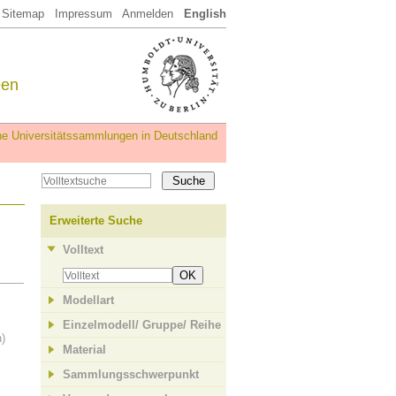
Sitemap
Impressum
Anmelden
English
een
iche Universitätssammlungen in Deutschland
Erweiterte Suche
Volltext
OK
Modellart
Einzelmodell/ Gruppe/ Reihe
n)
Material
Sammlungsschwerpunkt