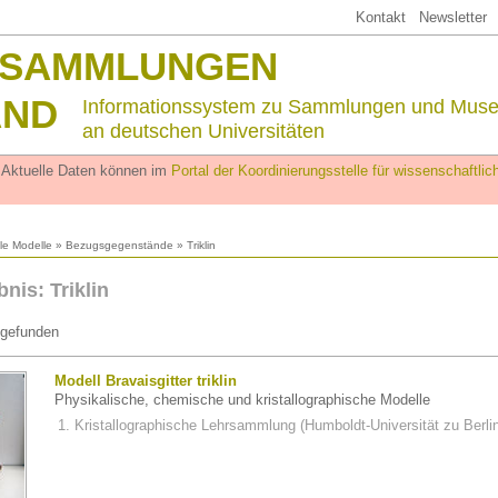
Kontakt
Newsletter
SSAMMLUNGEN
AND
Informationssystem zu Sammlungen und Mus
an deutschen Universitäten
. Aktuelle Daten können im
Portal der Koordinierungsstelle für wissenschaftl
lle Modelle
»
Bezugsgegenstände
» Triklin
nis: Triklin
gefunden
Modell Bravaisgitter triklin
Physikalische, chemische und kristallographische Modelle
Kristallographische Lehrsammlung (Humboldt-Universität zu Berli