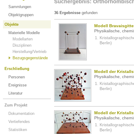
Suchergebnis: Orthorhombisc
Sammlungen
36 Ergebnisse
gefunden
Objektgruppen
Objekte
Modell Bravaisgitt
Physikalische, chemi
Materielle Modelle
Kristallographisc
Modellarten
Berlin)
Disziplinen
Herstellung/Vertrieb
Bezugsgegenstände
Erschließung
Modell der Kristall
Physikalische, chemi
Personen
Kristallographisc
Ereignisse
Berlin)
Literatur
Zum Projekt
Modell der Kristall
Dokumentation
Physikalische, chemi
Vertiefendes
Kristallographisc
Statistiken
Berlin)