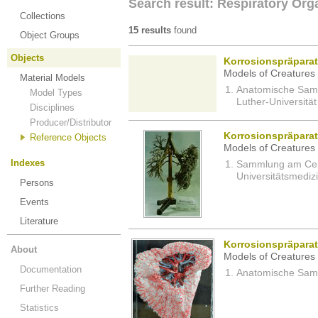
Search result: Respiratory Org
Collections
15 results
found
Object Groups
Objects
Korrosionspräpara
Models of Creatures 
Material Models
Anatomische Sam
Model Types
Luther-Universität
Disciplines
Producer/Distributor
Korrosionspräpara
Reference Objects
Models of Creatures 
Indexes
Sammlung am Cent
Universitätsmedizi
Persons
Events
Literature
Korrosionspräpara
About
Models of Creatures 
Documentation
Anatomische Samm
Further Reading
Statistics