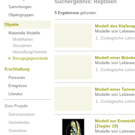
Suchergebnis: Reptilien
Sammlungen
5 Ergebnisse
gefunden
Objektgruppen
Objekte
Modell des Kiefera
Modelle von Lebewe
Materielle Modelle
Zoologische Lehrs
Modellarten
Disziplinen
Herstellung/Vertrieb
Modell einer Brüc
Bezugsgegenstände
Modelle von Lebewe
Erschließung
Zoologische Lehrs
Personen
Ereignisse
Modell einer Tann
Literatur
Modelle von Lebewe
Zoologische Lehrs
Zum Projekt
Dokumentation
Modell zur Entwick
Vertiefendes
[Ziegler 19]
Statistiken
Modelle von Lebewe