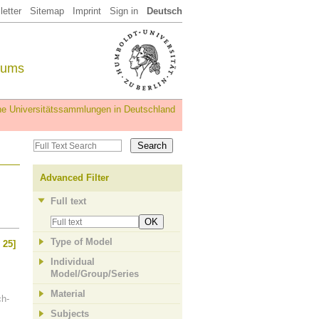
etter
Sitemap
Imprint
Sign in
Deutsch
eums
iche Universitätssammlungen in Deutschland
Advanced Filter
Full text
OK
Type of Model
 25]
Individual
Model/Group/Series
Material
h-
Subjects