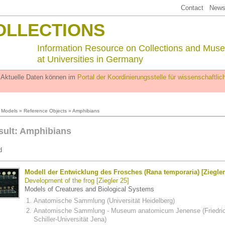
Contact
Newsl
OLLECTIONS
Information Resource on Collections and Mus
at Universities in Germany
. Aktuelle Daten können im
Portal der Koordinierungsstelle für wissenschaftl
l Models
»
Reference Objects
» Amphibians
sult: Amphibians
d
Modell der Entwicklung des Frosches (Rana temporaria) [Ziegler
Development of the frog [Ziegler 25]
Models of Creatures and Biological Systems
Anatomische Sammlung (Universität Heidelberg)
Anatomische Sammlung - Museum anatomicum Jenense (Friedric
Schiller-Universität Jena)