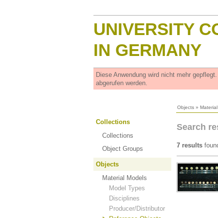
UNIVERSITY C
IN GERMANY
Diese Anwendung wird nicht mehr gepflegt
abgerufen werden.
Objects
»
Materia
Collections
Search re
Collections
7 results
foun
Object Groups
Objects
Material Models
Model Types
Disciplines
Producer/Distributor