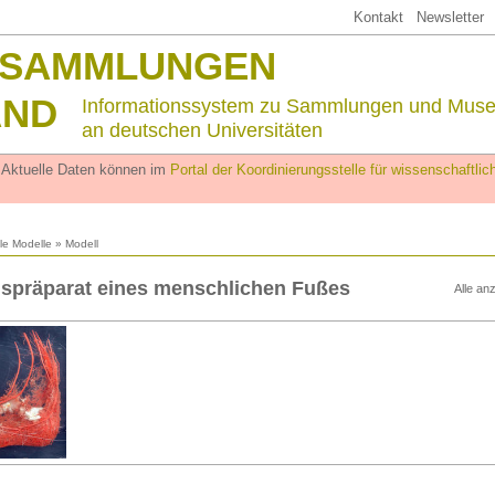
Kontakt
Newsletter
SSAMMLUNGEN
AND
Informationssystem zu Sammlungen und Mus
an deutschen Universitäten
. Aktuelle Daten können im
Portal der Koordinierungsstelle für wissenschaftl
lle Modelle
» Modell
spräparat eines menschlichen Fußes
Alle an
n